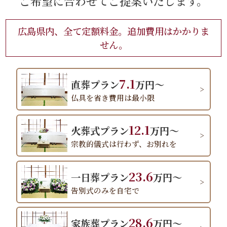
ご希望に合わせてご提案いたします。
広島県内、全て定額料金。追加費用はかかりま
せん。
7.1
直葬プラン
万円～
仏具を省き費用は最小限
12.1
火葬式プラン
万円～
宗教的儀式は行わず、お別れを
23.6
一日葬プラン
万円～
告別式のみを自宅で
28.6
家族葬プラン
万円～