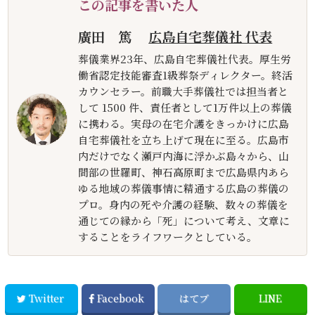
この記事を書いた人
廣田 篤
広島自宅葬儀社 代表
葬儀業界23年、広島自宅葬儀社代表。厚生労
働省認定技能審査1級葬祭ディレクター。終活
カウンセラー。前職大手葬儀社では担当者と
して 1500 件、責任者として1万件以上の葬儀
に携わる。実母の在宅介護をきっかけに広島
自宅葬儀社を立ち上げて現在に至る。広島市
内だけでなく瀬戸内海に浮かぶ島々から、山
間部の世羅町、神石高原町まで広島県内あら
ゆる地域の葬儀事情に精通する広島の葬儀の
プロ。身内の死や介護の経験、数々の葬儀を
通じての縁から「死」について考え、文章に
することをライフワークとしている。
Twitter
Facebook
はてブ
LINE