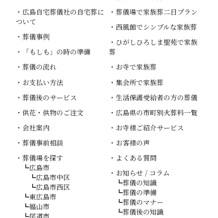
広島自宅葬儀社
の自宅葬に
葬儀場で家族葬二日プラン
ついて
西風館でシンプルな家族葬
葬儀事例
ひがしひろしま聖苑で家族
「もしも」の時の準備
葬
葬儀の流れ
お寺で家族葬
お支払い方法
集会所で家族葬
葬儀後のサービス
生活保護受給者の方の葬儀
供花・供物のご注文
広島県の市町別火葬料一覧
会社案内
お寺様ご紹介サービス
葬儀事前相談
お客様の声
葬儀場を探す
よくある質問
広島市
お知らせ / コラム
広島市中区
葬儀の知識
広島市西区
葬儀の準備
東広島市
葬儀のマナー
福山市
葬儀後の知識
尾道市