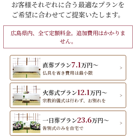
お客様それぞれに合う最適なプランを
ご希望に合わせてご提案いたします。
広島県内、全て定額料金。追加費用はかかりま
せん。
7.1
直葬プラン
万円～
仏具を省き費用は最小限
12.1
火葬式プラン
万円～
宗教的儀式は行わず、お別れを
23.6
一日葬プラン
万円～
告別式のみを自宅で