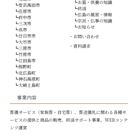
お墓・供養の知識
安芸高田市
終活
庄原市
広島の風習・情報
府中市
宗派・仏事の知識
三次市
お知らせ
呉市
廿日市市
お問い合わせ
大竹市
資料請求
三原市
竹原市
江田島市
熊野町
北広島町
神石高原町
大崎上島町
事業内容
葬儀サービス（家族葬・自宅葬）、葬送儀礼に関わる各種サ
ービスの提供と商品の販売、
終活サポート事業、WEBコンテ
ンツ運営