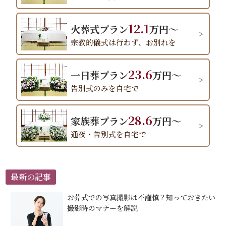
12.1
火葬式プラン
万円～
宗教的儀式は行わず、お別れを
23.6
一日葬プラン
万円～
告別式のみを自宅で
28.6
家族葬プラン
万円～
通夜・告別式を自宅で
最新の記事
お葬式での写真撮影は不謹慎？知っておきたい
撮影時のマナーを解説