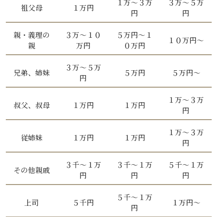
１万〜３万
３万〜５万
祖父母
１万円
円
円
親・義理の
３万〜１０
５万円〜１
１０万円〜
親
万円
０万円
３万〜５万
兄弟、姉妹
５万円
５万円〜
円
１万〜３万
叔父、叔母
１万円
１万円
円
１万〜３万
従姉妹
１万円
１万円
円
３千〜１万
３千〜１万
５千〜１万
その他親戚
円
円
円
５千〜１万
上司
５千円
１万円〜
円