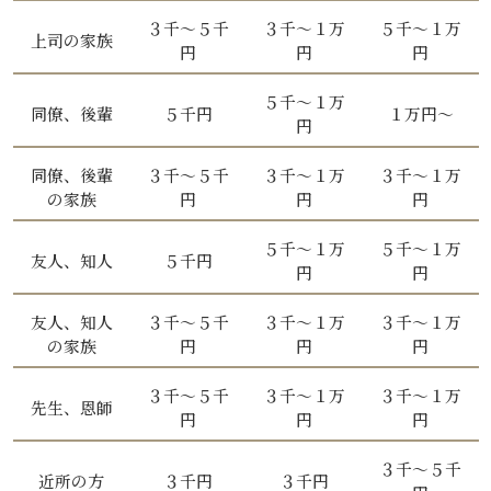
３千〜５千
３千〜１万
５千〜１万
上司の家族
円
円
円
５千〜１万
同僚、後輩
５千円
１万円〜
円
同僚、後輩
３千〜５千
３千〜１万
３千〜１万
の家族
円
円
円
５千〜１万
５千〜１万
友人、知人
５千円
円
円
友人、知人
３千〜５千
３千〜１万
３千〜１万
の家族
円
円
円
３千〜５千
３千〜１万
３千〜１万
先生、恩師
円
円
円
３千〜５千
近所の方
３千円
３千円