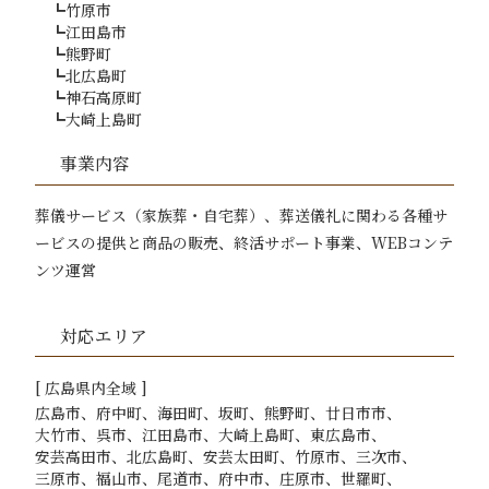
竹原市
江田島市
熊野町
北広島町
神石高原町
大崎上島町
事業内容
葬儀サービス（家族葬・自宅葬）、葬送儀礼に関わる各種サ
ービスの提供と商品の販売、
終活サポート事業、WEBコンテ
ンツ運営
対応エリア
[
広島
県内全域 ]
広島市
府中町
海田町
坂町
熊野町
廿日市市
大竹市
呉市
江田島市
大崎上島町
東広島市
安芸高田市
北広島町
安芸太田町
竹原市
三次市
三原市
福山市
尾道市
府中市
庄原市
世羅町