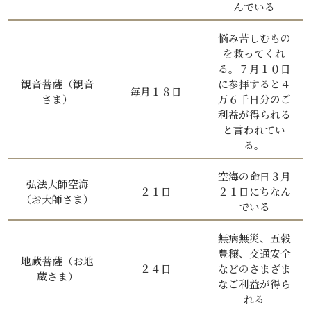
んでいる
悩み苦しむもの
を救ってくれ
る。７月１０日
観音菩薩（観音
に参拝すると４
毎月１８日
さま）
万６千日分のご
利益が得られる
と言われてい
る。
空海の命日３月
弘法大師空海
２１日
２１日にちなん
（お大師さま）
でいる
無病無災、五穀
豊穣、交通安全
地蔵菩薩（お地
２４日
などのさまざま
蔵さま）
なご利益が得ら
れる