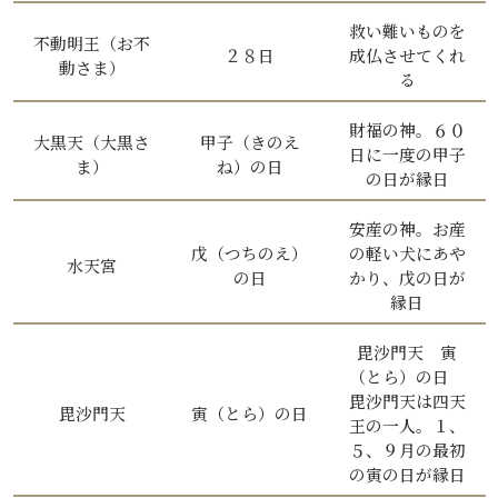
救い難いものを
不動明王（お不
２８日
成仏させてくれ
動さま）
る
財福の神。６０
大黒天（大黒さ
甲子（きのえ
日に一度の甲子
ま）
ね）の日
の日が縁日
安産の神。お産
戊（つちのえ）
の軽い犬にあや
水天宮
の日
かり、戊の日が
縁日
毘沙門天 寅
（とら）の日
毘沙門天は四天
毘沙門天
寅（とら）の日
王の一人。１、
５、９月の最初
の寅の日が縁日