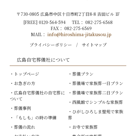
〒730-0805 広島市中区十日市町2丁目8-8 吉田ビル 1F
[FREE]
0120-564-594
TEL：
082-275-6568
FAX：
082-275-6569
MAIL：
info@hiroshima-jitakusou.jp
プライバシーポリシー
サイトマップ
広島自宅葬儀社
について
トップページ
葬儀プラン
お急ぎの方
葬儀場で家族葬一日プラン
広島自宅葬儀社
の自宅葬に
葬儀場で家族葬二日プラン
ついて
西風館でシンプルな家族葬
葬儀事例
ひがしひろしま聖苑で家族
「もしも」の時の準備
葬
葬儀の流れ
お寺で家族葬