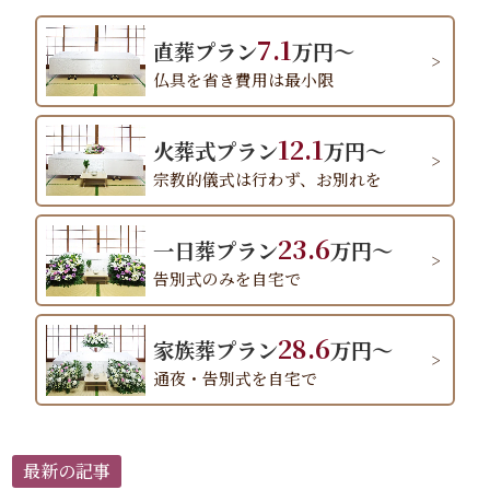
7.1
直葬プラン
万円～
仏具を省き費用は最小限
12.1
火葬式プラン
万円～
宗教的儀式は行わず、お別れを
23.6
一日葬プラン
万円～
告別式のみを自宅で
28.6
家族葬プラン
万円～
通夜・告別式を自宅で
最新の記事