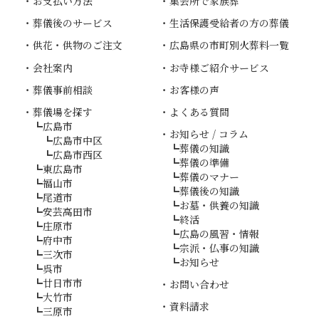
お支払い方法
集会所で家族葬
葬儀後のサービス
生活保護受給者の方の葬儀
供花・供物のご注文
広島県の市町別火葬料一覧
会社案内
お寺様ご紹介サービス
葬儀事前相談
お客様の声
葬儀場を探す
よくある質問
広島市
お知らせ / コラム
広島市中区
葬儀の知識
広島市西区
葬儀の準備
東広島市
葬儀のマナー
福山市
葬儀後の知識
尾道市
お墓・供養の知識
安芸高田市
終活
庄原市
広島の風習・情報
府中市
宗派・仏事の知識
三次市
お知らせ
呉市
廿日市市
お問い合わせ
大竹市
資料請求
三原市