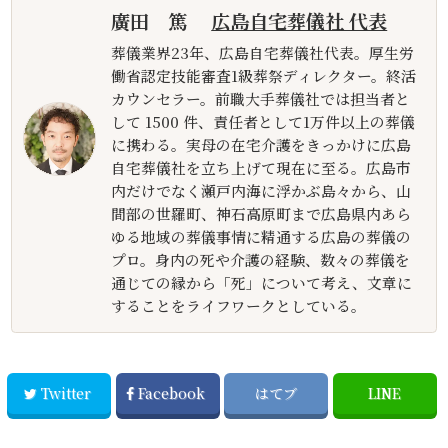
廣田 篤
広島自宅葬儀社 代表
葬儀業界23年、広島自宅葬儀社代表。厚生労
働省認定技能審査1級葬祭ディレクター。終活
カウンセラー。前職大手葬儀社では担当者と
して 1500 件、責任者として1万件以上の葬儀
に携わる。実母の在宅介護をきっかけに広島
自宅葬儀社を立ち上げて現在に至る。広島市
内だけでなく瀬戸内海に浮かぶ島々から、山
間部の世羅町、神石高原町まで広島県内あら
ゆる地域の葬儀事情に精通する広島の葬儀の
プロ。身内の死や介護の経験、数々の葬儀を
通じての縁から「死」について考え、文章に
することをライフワークとしている。
Twitter
Facebook
はてブ
LINE