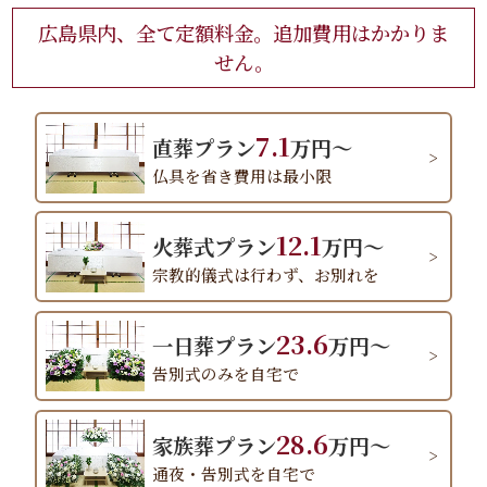
広島県内、全て定額料金。追加費用はかかりま
せん。
7.1
直葬プラン
万円～
仏具を省き費用は最小限
12.1
火葬式プラン
万円～
宗教的儀式は行わず、お別れを
23.6
一日葬プラン
万円～
告別式のみを自宅で
28.6
家族葬プラン
万円～
通夜・告別式を自宅で