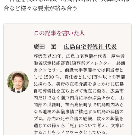
合など様々な要素が絡み合う
この記事を書いた人
廣田 篤
広島自宅葬儀社 代表
葬儀業界23年、広島自宅葬儀社代表。厚生労
働省認定技能審査1級葬祭ディレクター。終活
カウンセラー。前職大手葬儀社では担当者と
して 1500 件、責任者として1万件以上の葬儀
に携わる。実母の在宅介護をきっかけに広島
自宅葬儀社を立ち上げて現在に至る。広島市
内だけでなく瀬戸内海に浮かぶ島々から、山
間部の世羅町、神石高原町まで広島県内あら
ゆる地域の葬儀事情に精通する広島の葬儀の
プロ。身内の死や介護の経験、数々の葬儀を
通じての縁から「死」について考え、文章に
することをライフワークとしている。