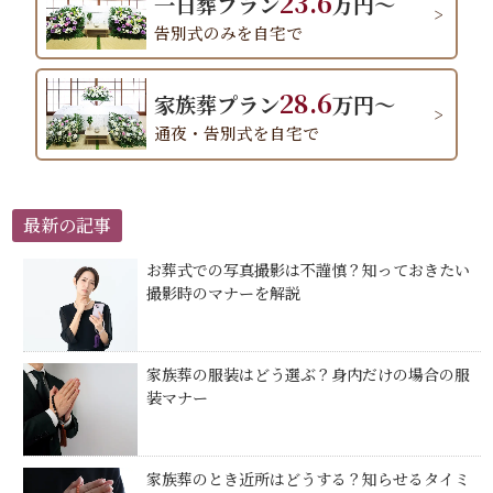
23.6
一日葬プラン
万円～
告別式のみを自宅で
28.6
家族葬プラン
万円～
通夜・告別式を自宅で
最新の記事
お葬式での写真撮影は不謹慎？知っておきたい
撮影時のマナーを解説
家族葬の服装はどう選ぶ？身内だけの場合の服
装マナー
家族葬のとき近所はどうする？知らせるタイミ