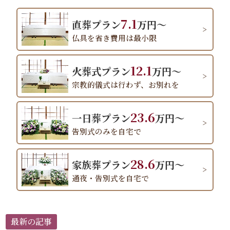
7.1
直葬プラン
万円～
仏具を省き費用は最小限
12.1
火葬式プラン
万円～
宗教的儀式は行わず、お別れを
23.6
一日葬プラン
万円～
告別式のみを自宅で
28.6
家族葬プラン
万円～
通夜・告別式を自宅で
最新の記事