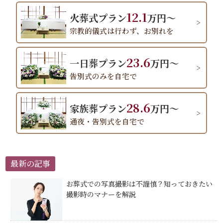
12.1
火葬式プラン
万円～
宗教的儀式は行わず、お別れを
23.6
一日葬プラン
万円～
告別式のみを自宅で
28.6
家族葬プラン
万円～
通夜・告別式を自宅で
最新の記事
お葬式での写真撮影は不謹慎？知っておきたい
撮影時のマナーを解説