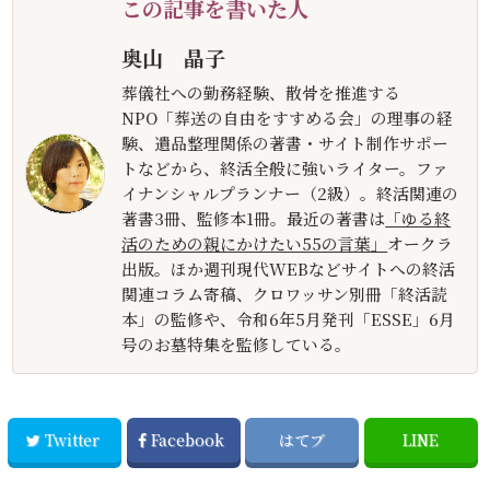
この記事を書いた人
奥山 晶子
葬儀社への勤務経験、散骨を推進する
NPO「葬送の自由をすすめる会」の理事の経
験、遺品整理関係の著書・サイト制作サポー
トなどから、終活全般に強いライター。ファ
イナンシャルプランナー（2級）。終活関連の
著書3冊、監修本1冊。最近の著書は
「ゆる終
活のための親にかけたい55の言葉」
オークラ
出版。ほか週刊現代WEBなどサイトへの終活
関連コラム寄稿、クロワッサン別冊「終活読
本」の監修や、令和6年5月発刊「ESSE」6月
号のお墓特集を監修している。
Twitter
Facebook
はてブ
LINE