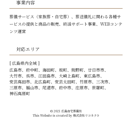
事業内容
葬儀サービス（家族葬・自宅葬）、葬送儀礼に関わる各種サ
ービスの提供と商品の販売、
終活サポート事業、WEBコンテ
ンツ運営
対応エリア
[
広島
県内全域 ]
広島市
府中町
海田町
坂町
熊野町
廿日市市
大竹市
呉市
江田島市
大崎上島町
東広島市
安芸高田市
北広島町
安芸太田町
竹原市
三次市
三原市
福山市
尾道市
府中市
庄原市
世羅町
神石高原町
©
2021
広島自宅葬儀社
This Website is created by
株式会社リコネクト