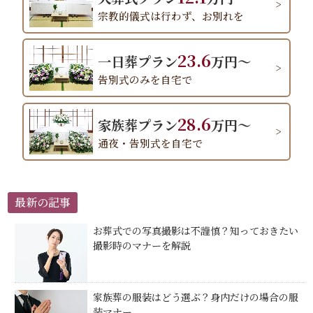
宗教的儀式は行わず、お別れを
23.6
一日葬プラン
万円～
告別式のみを自宅で
28.6
家族葬プラン
万円～
通夜・告別式を自宅で
最新の記事
お葬式での写真撮影は不謹慎？知っておきたい
撮影時のマナーを解説
家族葬の服装はどう選ぶ？身内だけの場合の服
装マナー