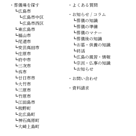
葬儀場を探す
よくある質問
広島市
お知らせ / コラム
広島市中区
葬儀の知識
広島市西区
葬儀の準備
東広島市
葬儀のマナー
福山市
葬儀後の知識
尾道市
お墓・供養の知識
安芸高田市
終活
庄原市
広島の風習・情報
府中市
宗派・仏事の知識
三次市
お知らせ
呉市
廿日市市
お問い合わせ
大竹市
資料請求
三原市
竹原市
江田島市
熊野町
北広島町
神石高原町
大崎上島町