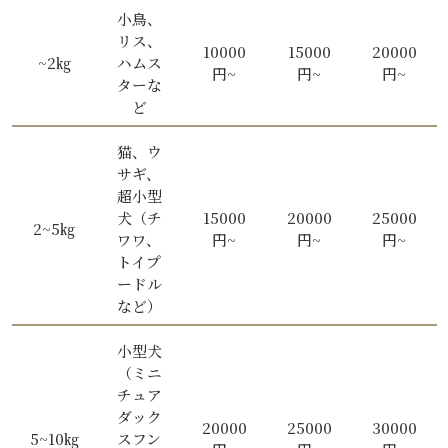
小鳥、
リス、
10000
15000
20000
~2㎏
ハムス
円~
円~
円~
ターな
ど
猫、ウ
サギ、
超小型
犬（チ
15000
20000
25000
2~5㎏
ワワ、
円~
円~
円~
トイプ
ードル
など）
小型犬
（ミニ
チュア
ダック
20000
25000
30000
5~10㎏
スフン