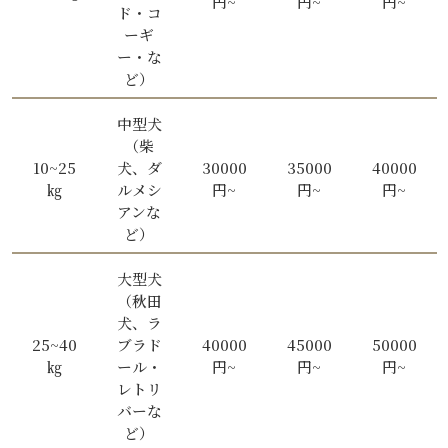
円~
円~
円~
ド・コ
ーギ
ー・な
ど）
中型犬
（柴
10~25
犬、ダ
30000
35000
40000
㎏
ルメシ
円~
円~
円~
アンな
ど）
大型犬
（秋田
犬、ラ
25~40
ブラド
40000
45000
50000
㎏
ール・
円~
円~
円~
レトリ
バーな
ど）