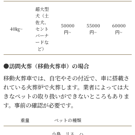
超大型
犬（土
佐犬、
50000
55000
60000
40㎏~
セント
円~
円~
円~
バーナ
ードな
ど）
●訪問火葬（移動火葬車）の場合
移動火葬車では、自宅やその付近で、車に搭載さ
れている火葬炉で火葬します。業者によっては大
きなペットの取り扱いができないところもありま
す。事前の確認が必要です。
重量
ペットの種類
小鳥、リス、ハ