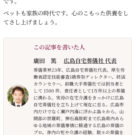
です。
ペットも家族の時代です。心のこもった供養をし
てさし上げましょう。
この記事を書いた人
廣田 篤
広島自宅葬儀社 代表
葬儀業界23年、広島自宅葬儀社代表。厚生労
働省認定技能審査1級葬祭ディレクター。終活
カウンセラー。前職大手葬儀社では担当者と
して 1500 件、責任者として1万件以上の葬儀
に携わる。実母の在宅介護をきっかけに広島
自宅葬儀社を立ち上げて現在に至る。広島市
内だけでなく瀬戸内海に浮かぶ島々から、山
間部の世羅町、神石高原町まで広島県内あら
ゆる地域の葬儀事情に精通する広島の葬儀の
プロ。身内の死や介護の経験、数々の葬儀を