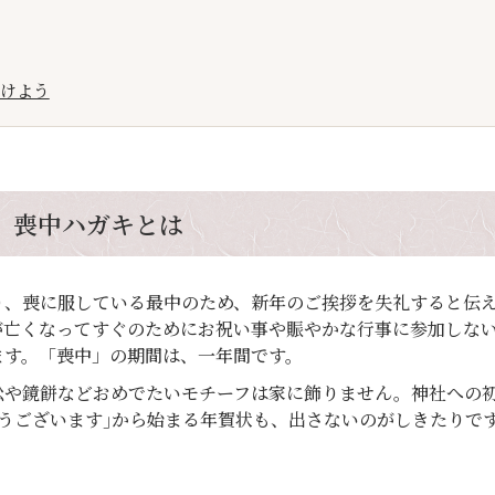
けよう
喪中ハガキとは
り、喪に服している最中のため、新年のご挨拶を失礼すると伝
が亡くなってすぐのためにお祝い事や賑やかな行事に参加しな
ます。「喪中」の期間は、一年間です。
松や鏡餅などおめでたいモチーフは家に飾りません。神社への
うございます｣から始まる年賀状も、出さないのがしきたりで