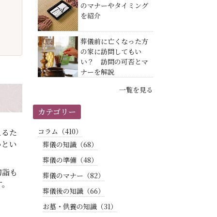
のマナーやタイミング
を紹介
葬儀前に亡くなった方
の家に訪問してもい
い？ 訪問の可否とマ
ナーを解説
一覧を見る
カテゴリー
コラム（410）
えるた
いとい
葬儀の知識（68）
葬儀の準備（48）
初詣も
葬儀のマナー（82）
す。
葬儀後の知識（66）
お墓・供養の知識（31）