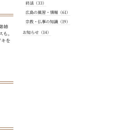
終活（33）
広島の風習・情報（61）
宗教・仏事の知識（19）
弟姉
お知らせ（14）
スも。
ガキを