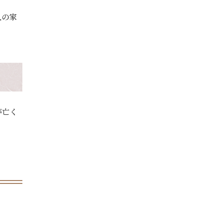
人の家
が亡く