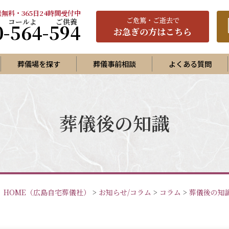
無料・365日24時間受付中
ご
危篤
・ご逝去で
0-564-594
お急ぎの方はこちら
葬儀場を探す
葬儀事前相談
よくある質問
プラン
ランA
葬儀後の知識
ランB
ランC
家族葬プラン
で家族葬プラン
HOME
（広島自宅葬儀社）
>
お知らせ/コラム
>
コラム
>
葬儀後の知
護葬（福祉葬）プラン