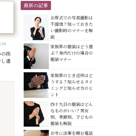
最新の記事
お葬式での写真撮影は
不謹慎？知っておきた
い撮影時のマナーを解
説
.06
家族葬の服装はどう選
ぶ？身内だけの場合の
めの挨
服装マナー
少し違
家族葬のとき近所はど
うする？知らせるタイ
ミングと知らせ方のヒ
ント
四十九日の服装はどん
なものがいい？男女
別、季節別、子どもの
服装も解説
お寺に法事を頼む電話