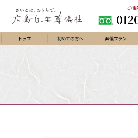
ご相談
012
トップ
初めての方へ
葬儀プラン
直葬プラン
一日葬
火葬式プラン
家族葬プ
家族葬プ
葬儀場で家族葬一日プラン
家族葬プ
葬儀場で家族葬二日プラン
西風館でシンプルな家族葬
お寺で
ひがしひろしま聖苑で家族葬
集会所
生活保