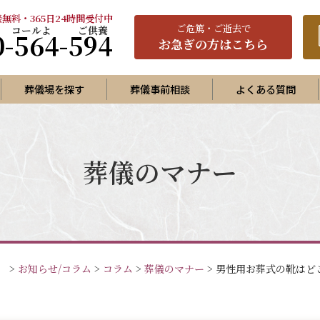
無料・365日24時間受付中
ご
危篤
・ご逝去で
0-564-594
お急ぎの方はこちら
葬儀場を探す
葬儀事前相談
よくある質問
プラン
ランA
葬儀のマナー
ランB
ランC
家族葬プラン
で家族葬プラン
）
>
お知らせ/コラム
>
コラム
>
葬儀のマナー
>
男性用お葬式の靴はど
護葬（福祉葬）プラン