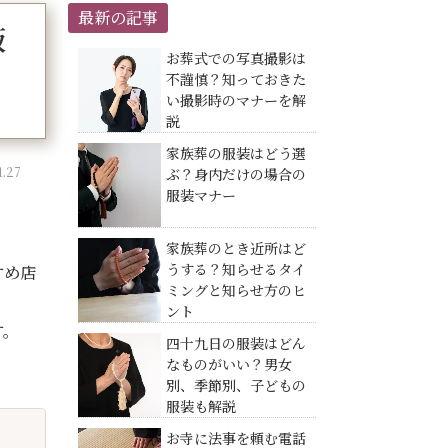
最新の記事
販
お葬式での写真撮影は
不謹慎？知っておきた
い撮影時のマナーを解
説
家族葬の服装はどう選
.27
ぶ？身内だけの場合の
服装マナー
家族葬のとき近所はど
うする？知らせるタイ
すめ店
ミングと知らせ方のヒ
ント
す。
四十九日の服装はどん
なものがいい？男女
別、季節別、子どもの
服装も解説
お寺に法事を頼む電話