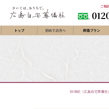
ご相談
012
トップ
初めての方へ
葬儀プラン
直葬プラン
一日葬
火葬式プラン
家族葬プ
家族葬プ
葬儀場で家族葬一日プラン
家族葬プ
葬儀場で家族葬二日プラン
西風館でシンプルな家族葬
お寺で
ひがしひろしま聖苑で家族葬
集会所
HOME
（広島自宅葬儀社
生活保