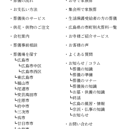
葬儀の流れ
お寺で家族葬
お支払い方法
集会所で家族葬
葬儀後のサービス
生活保護受給者の方の葬儀
供花・供物のご注文
広島県の市町別火葬料一覧
会社案内
お寺様ご紹介サービス
葬儀事前相談
お客様の声
葬儀場を探す
よくある質問
広島市
お知らせ / コラム
広島市中区
葬儀の知識
広島市西区
葬儀の準備
東広島市
葬儀のマナー
福山市
葬儀後の知識
尾道市
お墓・供養の知識
安芸高田市
終活
庄原市
広島の風習・情報
府中市
宗派・仏事の知識
三次市
お知らせ
呉市
廿日市市
お問い合わせ
大竹市