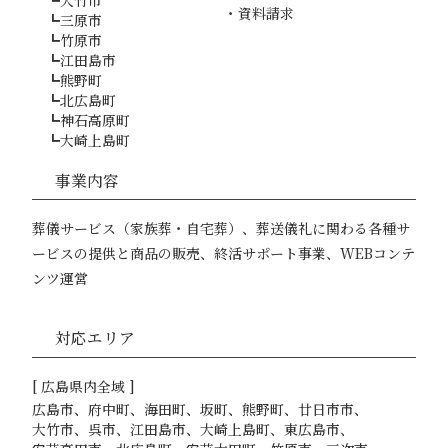
資料請求
三原市
竹原市
江田島市
熊野町
北広島町
神石高原町
大崎上島町
事業内容
葬儀サービス（家族葬・自宅葬）、葬送儀礼に関わる各種サ
ービスの提供と商品の販売、
終活サポート事業、WEBコンテ
ンツ運営
対応エリア
[
広島
県内全域 ]
広島市
府中町
海田町
坂町
熊野町
廿日市市
大竹市
呉市
江田島市
大崎上島町
東広島市