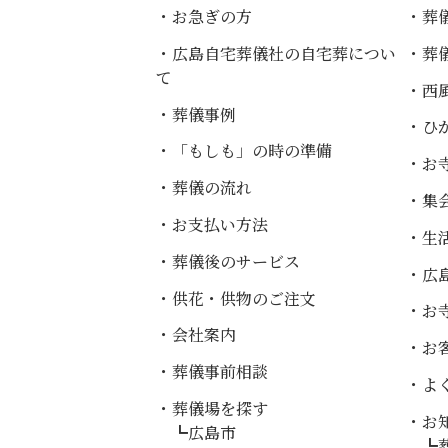
お急ぎの方
葬
広島自宅葬儀社
の自宅葬につい
葬
て
西
葬儀事例
ひ
「もしも」の時の準備
お
葬儀の流れ
集
お支払い方法
生
葬儀後のサービス
広
供花・供物のご注文
お
会社案内
お
葬儀事前相談
よ
葬儀場を探す
お知
広島市