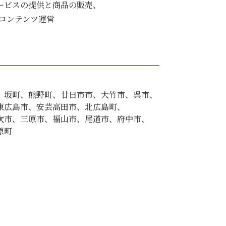
ービスの提供と商品の販売、
Bコンテンツ運営
坂町
熊野町
廿日市市
大竹市
呉市
東広島市
安芸高田市
北広島町
次市
三原市
福山市
尾道市
府中市
原町