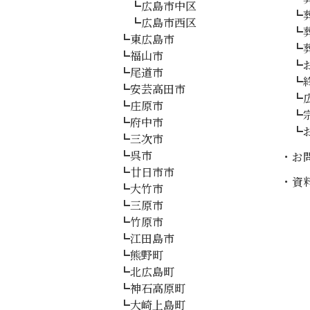
広島市中区
広島市西区
東広島市
福山市
尾道市
安芸高田市
庄原市
府中市
三次市
呉市
お
廿日市市
資
大竹市
三原市
竹原市
江田島市
熊野町
北広島町
神石高原町
大崎上島町