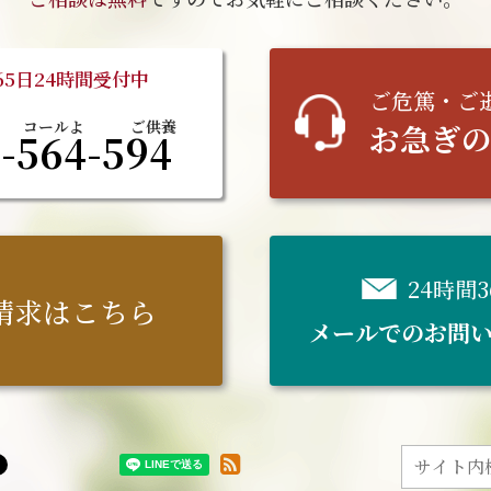
65日24時間受付中
ご
危篤
・ご
お急ぎ
-564-594
24時間
請求はこちら
メールでのお問