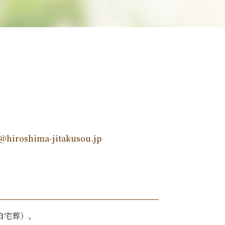
@hiroshima-jitakusou.jp
自宅葬）、