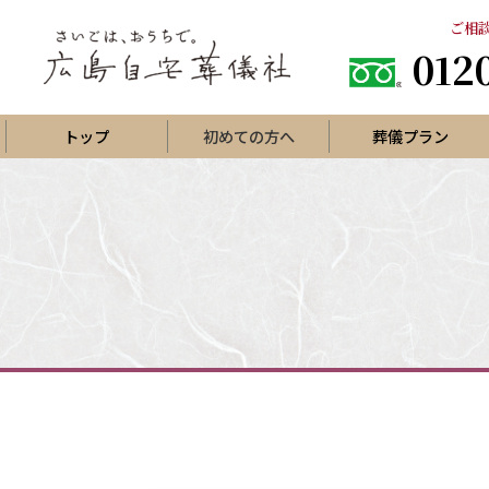
ご相談
012
トップ
初めての方へ
葬儀プラン
直葬プラン
一日葬
火葬式プラン
家族葬プ
家族葬プ
葬儀場で家族葬一日プラン
家族葬プ
葬儀場で家族葬二日プラン
西風館でシンプルな家族葬
お寺で
ひがしひろしま聖苑で家族葬
集会所
生活保