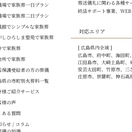
葬送儀礼に関わる各種サ
儀場で家族葬一日プラン
終活サポート事業、WE
儀場で家族葬二日プラン
風館でシンプルな家族葬
対応エリア
がしひろしま聖苑で家族葬
[
広島
県内全域 ]
寺で家族葬
広島市
府中町
海田町
会所で家族葬
江田島市
大崎上島町
安芸太田町
竹原市
三
活保護受給者の方の葬儀
庄原市
世羅町
神石高
島県の市町別火葬料一覧
寺様ご紹介サービス
客様の声
くある質問
らせ / コラム
葬儀の知識