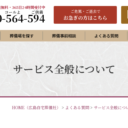
無料・365日24時間受付中
ご
危篤
・ご逝去で
0-564-594
お急ぎの方はこちら
葬儀場を探す
葬儀事前相談
よくある質問
プラン
ランA
サービス全般について
ランB
ランC
家族葬プラン
で家族葬プラン
HOME
（広島自宅葬儀社）
>
よくある質問
>
サービス全般につ
護葬（福祉葬）プラン