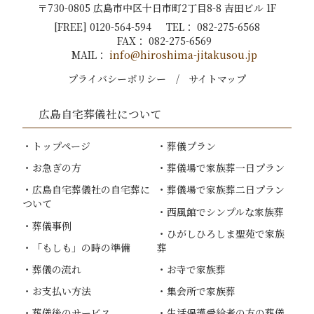
〒730-0805 広島市中区十日市町2丁目8-8 吉田ビル 1F
[FREE]
0120-564-594
TEL：
082-275-6568
FAX：
082-275-6569
MAIL：
info@hiroshima-jitakusou.jp
プライバシーポリシー
サイトマップ
広島自宅葬儀社
について
トップページ
葬儀プラン
お急ぎの方
葬儀場で家族葬一日プラン
広島自宅葬儀社
の自宅葬に
葬儀場で家族葬二日プラン
ついて
西風館でシンプルな家族葬
葬儀事例
ひがしひろしま聖苑で家族
「もしも」の時の準備
葬
葬儀の流れ
お寺で家族葬
お支払い方法
集会所で家族葬
葬儀後のサービス
生活保護受給者の方の葬儀