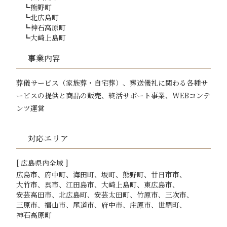
熊野町
北広島町
神石高原町
大崎上島町
事業内容
葬儀サービス（家族葬・自宅葬）、葬送儀礼に関わる各種サ
ービスの提供と商品の販売、
終活サポート事業、WEBコンテ
ンツ運営
対応エリア
[
広島
県内全域 ]
広島市
府中町
海田町
坂町
熊野町
廿日市市
大竹市
呉市
江田島市
大崎上島町
東広島市
安芸高田市
北広島町
安芸太田町
竹原市
三次市
三原市
福山市
尾道市
府中市
庄原市
世羅町
神石高原町