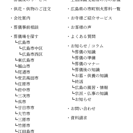
供花・供物のご注文
広島県の市町別火葬料一覧
会社案内
お寺様ご紹介サービス
葬儀事前相談
お客様の声
葬儀場を探す
よくある質問
広島市
お知らせ / コラム
広島市中区
葬儀の知識
広島市西区
葬儀の準備
東広島市
葬儀のマナー
福山市
葬儀後の知識
尾道市
お墓・供養の知識
安芸高田市
終活
庄原市
広島の風習・情報
府中市
宗派・仏事の知識
三次市
お知らせ
呉市
廿日市市
お問い合わせ
大竹市
資料請求
三原市
竹原市
江田島市