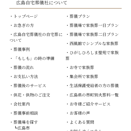
広島自宅葬儀社
について
トップページ
葬儀プラン
お急ぎの方
葬儀場で家族葬一日プラン
広島自宅葬儀社
の自宅葬に
葬儀場で家族葬二日プラン
ついて
西風館でシンプルな家族葬
葬儀事例
ひがしひろしま聖苑で家族
「もしも」の時の準備
葬
葬儀の流れ
お寺で家族葬
お支払い方法
集会所で家族葬
葬儀後のサービス
生活保護受給者の方の葬儀
供花・供物のご注文
広島県の市町別火葬料一覧
会社案内
お寺様ご紹介サービス
葬儀事前相談
お客様の声
葬儀場を探す
よくある質問
広島市
お知らせ / コラム