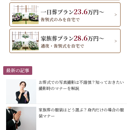
23.6
一日葬プラン
万円～
告別式のみを自宅で
28.6
家族葬プラン
万円～
通夜・告別式を自宅で
最新の記事
お葬式での写真撮影は不謹慎？知っておきたい
撮影時のマナーを解説
家族葬の服装はどう選ぶ？身内だけの場合の服
装マナー