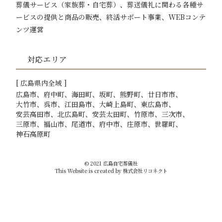
葬儀サービス（家族葬・自宅葬）、葬送儀礼に関わる各種サ
ービスの提供と商品の販売、
終活サポート事業、WEBコンテ
ンツ運営
対応エリア
[
広島
県内全域 ]
広島市
府中町
海田町
坂町
熊野町
廿日市市
大竹市
呉市
江田島市
大崎上島町
東広島市
安芸高田市
北広島町
安芸太田町
竹原市
三次市
三原市
福山市
尾道市
府中市
庄原市
世羅町
神石高原町
©
2021
広島自宅葬儀社
This Website is created by
株式会社リコネクト