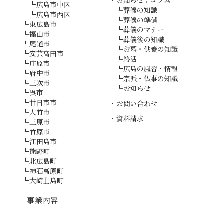
広島市中区
葬儀の知識
広島市西区
葬儀の準備
東広島市
葬儀のマナー
福山市
葬儀後の知識
尾道市
お墓・供養の知識
安芸高田市
終活
庄原市
広島の風習・情報
府中市
宗派・仏事の知識
三次市
お知らせ
呉市
廿日市市
お問い合わせ
大竹市
資料請求
三原市
竹原市
江田島市
熊野町
北広島町
神石高原町
大崎上島町
事業内容