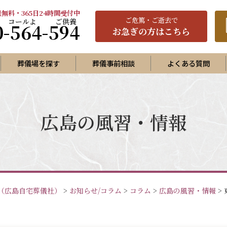
無料・365日24時間受付中
ご
危篤
・ご逝去で
0-564-594
お急ぎの方はこちら
葬儀場を探す
葬儀事前相談
よくある質問
プラン
ランA
広島の風習・情報
ランB
ランC
家族葬プラン
で家族葬プラン
（広島自宅葬儀社）
>
お知らせ/コラム
>
コラム
>
広島の風習・情報
>
護葬（福祉葬）プラン