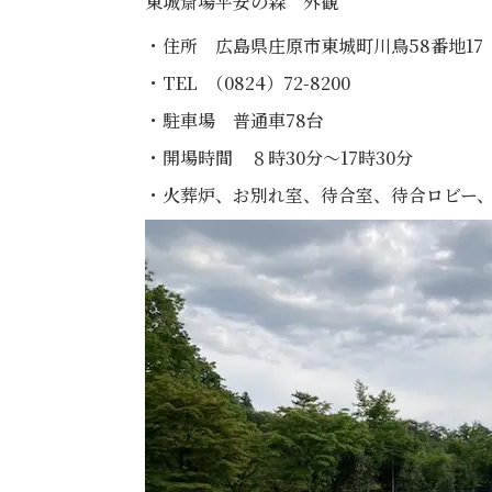
東城斎場平安の森 外観
・住所 広島県庄原市東城町川鳥58番地17
・TEL （0824）72-8200
・駐車場 普通車78台
・開場時間 ８時30分〜17時30分
・火葬炉、お別れ室、待合室、待合ロビー