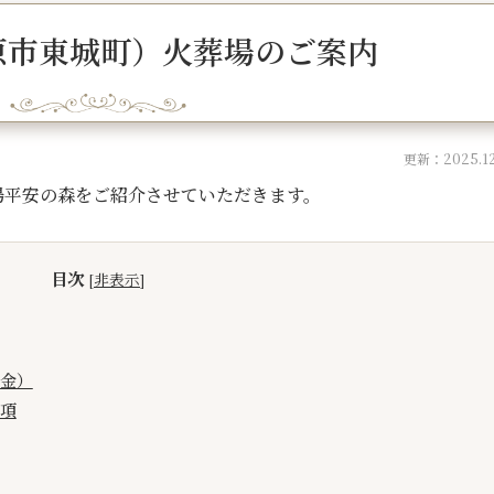
原市東城町）火葬場のご案内
更新：2025.12
場平安の森をご紹介させていただきます。
目次
[
非表示
]
金）
項