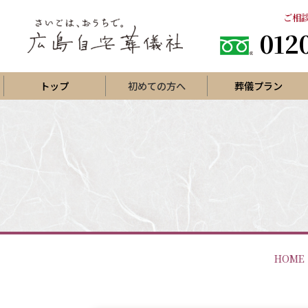
ご相談
012
トップ
初めての方へ
葬儀プラン
直葬プラン
一日葬
火葬式プラン
家族葬プ
家族葬プ
葬儀場で家族葬一日プラン
家族葬プ
葬儀場で家族葬二日プラン
西風館でシンプルな家族葬
お寺で
ひがしひろしま聖苑で家族葬
集会所
HOME
生活保